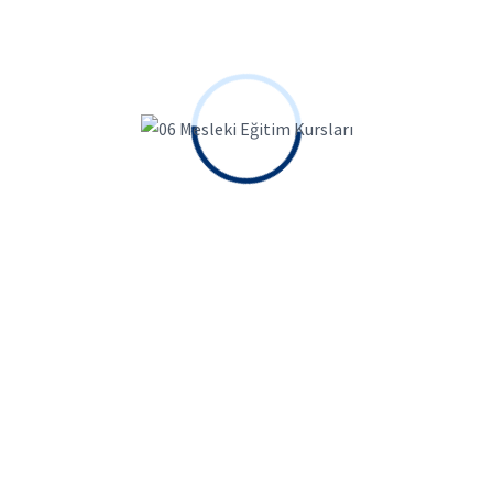
Online Kurslara Katıl,
Yükselen kariyerinin
Adımlarını birlikte
atalım!
Tüm Kursları İncele